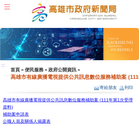
跳到主要內容區塊
:::
:::
首頁
»
便民服務
»
政府公開資訊
»
高雄市有線廣播電視提供公共訊息數位服務補助案 (111
寄給朋友
列印
高雄市有線廣播電視提供公共訊息數位服務補助案 (111年第1次受理
資料)
補助案申請表
公職人員及關係人揭露表