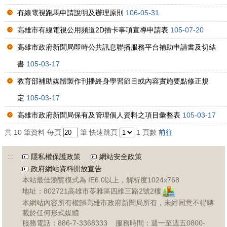
有線電視跑馬申請說明及辦理原則
106-05-31
高雄市有線電視公用頻道2D插卡事項宣導申請表
105-07-20
高雄市政府新聞局即時公共訊息聯播服務平台補助申請書及切結
書
105-03-17
教育部補助媒體製作刊播終身學習節目或內容實施要點修正規
定
105-03-17
高雄市政府新聞局保有及管理個人資料之項目彙整表
105-03-17
共
10
筆資料
每頁
筆
快速跳頁
1
頁數
前往
:::
隱私權保護政策
網站安全政策
政府網站資料開放宣告
本站最佳瀏覽模式為 IE6.0以上，解析度1024x768
地址：802721高雄市苓雅區四維三路2號2樓
本網站內容所有權歸高雄市政府新聞局所有，未經同意不得轉
載於任何形式媒體
服務電話：886-7-3368333 服務時間：週一至週五0800-