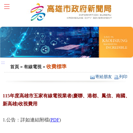
跳到主要內容區塊
:::
:::
收費標準
首頁
»
有線電視
»
寄給朋友
列印
115年度高雄市五家有線電視業者(慶聯、港都、鳳信、南國、
新高雄)收視費用
1.
公告：詳如連結附檔
(
PDF
)