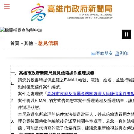
跳到主要內容區塊
:::
:::
意見信箱
首頁
»
其他
»
寄給朋友
列印
一、高雄市政府新聞局意見信箱操作處理規範
請您於投書時提供正確之E-MAIL帳號、電話、姓名，並進行
1.
動回覆您信件案件編號。
案件之處理依「
高雄市政府及所屬各機關處理人民陳情案件要
2.
案件將以E-MAIL的方式告知您本案件辦理過程及辦理結果，
件辦理狀態。
本局為避免所處理的信件無法傳送當事人，甚或信箱遭冒用之
3.
理分案後回傳收件編號後分派至相關科室處理，若您一直無法
函，可能是您填寫的電子信箱有誤，建議您重新檢視並再次傳