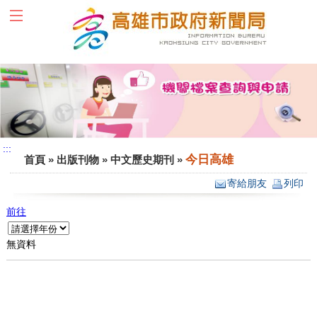
跳到主要內容區塊
:::
:::
今日高雄
首頁
»
出版刊物
»
中文歷史期刊
»
寄給朋友
列印
前往
無資料