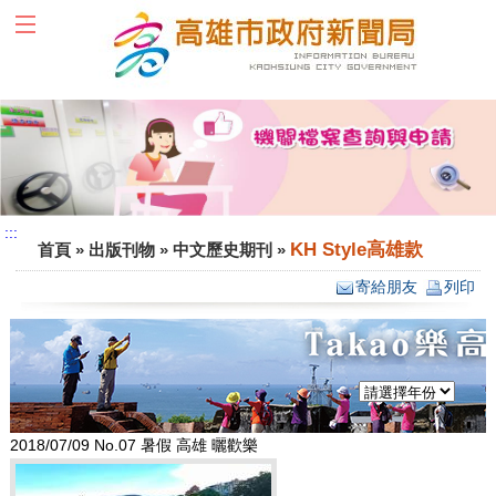
跳到主要內容區塊
:::
:::
KH Style高雄款
首頁
»
出版刊物
»
中文歷史期刊
»
寄給朋友
列印
2018/07/09 No.07 暑假 高雄 曬歡樂