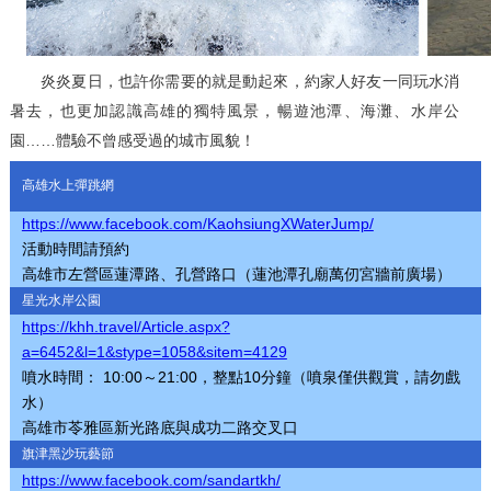
炎炎夏日，也許你需要的就是動起來，約家人好友一同玩水消
暑去，也更加認識高雄的獨特風景，暢遊池潭、海灘、水岸公
園……體驗不曾感受過的城市風貌！
高雄水上彈跳網
https://www.facebook.com/KaohsiungXWaterJump/
活動時間請預約
高雄市左營區蓮潭路、孔營路口（蓮池潭孔廟萬仞宮牆前廣場）
星光水岸公園
https://khh.travel/Article.aspx?
a=6452&l=1&stype=1058&sitem=4129
噴水時間： 10:00～21:00，整點10分鐘（噴泉僅供觀賞，請勿戲
水）
高雄市苓雅區新光路底與成功二路交叉口
旗津黑沙玩藝節
https://www.facebook.com/sandartkh/