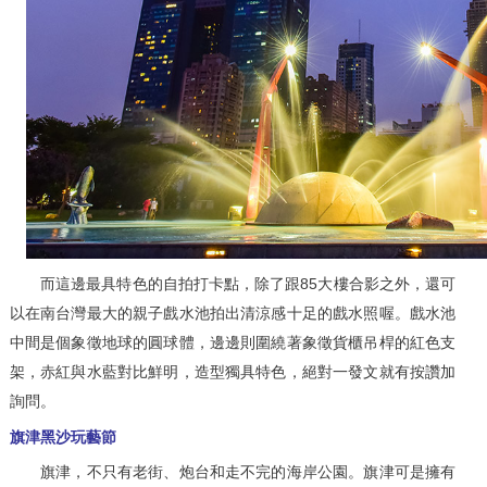
而這邊最具特色的自拍打卡點，除了跟85大樓合影之外，還可
以在南台灣最大的親子戲水池拍出清涼感十足的戲水照喔。戲水池
中間是個象徵地球的圓球體，邊邊則圍繞著象徵貨櫃吊桿的紅色支
架，赤紅與水藍對比鮮明，造型獨具特色，絕對一發文就有按讚加
詢問。
旗津黑沙玩藝節
旗津，不只有老街、炮台和走不完的海岸公園。旗津可是擁有