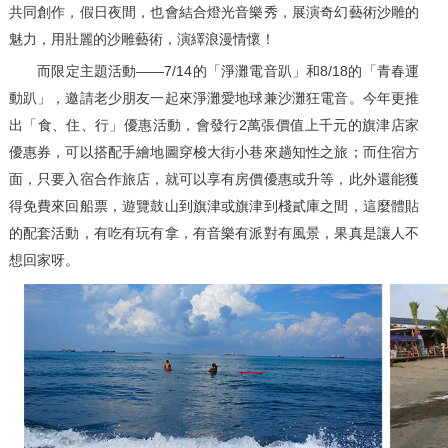
共同創作，假日夜間，也會結合燈光音樂秀，展演奇幻藝術沙雕的
魅力，用壯麗的沙雕藝術，演繹浪漫情懷！
而限定主題活動——7/14的「淨灘電音趴」和8/18的「青春運
動趴」，邀請老少朋友一起來淨灘愛地球兼沙灘狂電音。今年更推
出「食、住、行」優惠活動，會發行2萬張價值上千元的旗津店家
優惠券，可以搭配手繪地圖穿梭大街小巷來趟知性之旅；而住宿方
面，只要入宿合作旅店，就可以享有房價優惠或升等，此外還能獲
得免費來回船票，遊覽鼓山到旗津或旗津到棧貳庫之間，這麼體貼
的配套活動，有吃有玩有拿，有音樂有派對有風景，果真是讓人不
想回家呀。