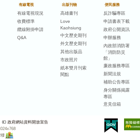
有線電視
出版刊物
便民服務
有線電視現況
高雄畫刊
反詐騙專區
收費標準
Love
申請書表下載
Kaohsiung
纜線附掛申請
政府公開資訊
中文歷史期刊
Q&A
申辦服務
外文歷史期刊
內政部消防署
其他出版品
「消防防災
館」
市政照片
廉政服務專區
紙本雙月刊索
新聞法規
閱點
補助公告專區
身分關係揭露
專區
意見信箱
政府網站資料開放宣告
24x768
2樓