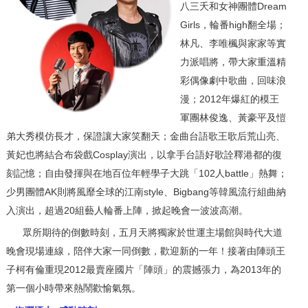
八三夭和女神團體Dream
Girls，輪番high翻全場；
林凡、李唯楓與家家等實
力派唱將，帶大家重溫精
彩偶像劇中歌曲，回味浪
漫；2012年爆紅的模王
軍團林俊逸、黃豪平及愷
弟大秀模仿長才，保證讓大家笑翻天；金曲台語歌王歌后荒山亮、
黃妃也將結合布袋戲Cosplay演出，以拿手台語好歌詮釋港都的復
刻記憶；自由發揮與在地百位年輕學子大跳「102人battle」熱舞；
少男團體AK則將風靡全球的江南style、Bigbang等韓風流行組曲納
入演出，超過20組藝人輪番上陣，掀起晚會一波波高潮。
眾所期待的倒數時刻，五月天將獨家於世運主場館與時代大道
晚會現場連線，陪伴大家一同倒數，歡迎新的一年！接著由陣頭王
子柯有倫重現2012最賣座國片「陣頭」的震撼張力，為2013年的
第一個小時帶來熱鬧歡愉氣氛。