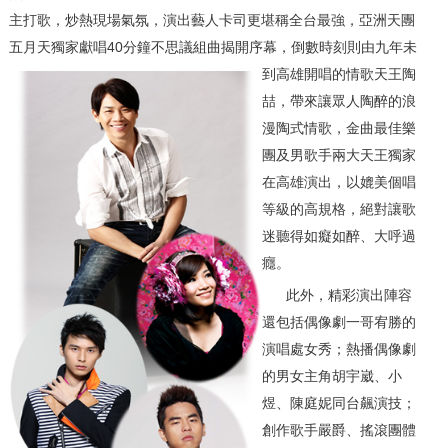
主打歌，炒熱現場氣氛，演出藝人卡司更堪稱全台最強，亞洲天團
五月天獨家獻唱40分鐘不思議組曲揭開序幕，
倒數時刻則由九年未
到高雄開唱的情歌天王陶
喆，帶來讓眾人陶醉的浪
漫陶式情歌，金曲最佳樂
團及男歌手兩大天王獨家
在高雄演出，以媲美個唱
等級的高規格，絕對讓歌
迷聽得如癡如醉、大呼過
癮。
此外，精彩演出陣容
還包括偶像劇一哥宥勝的
演唱處女秀；熱播偶像劇
的男女主角胡宇崴、小
煜、陳庭妮同台飆演技；
創作歌手嚴爵、搖滾團體