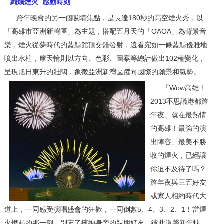
絢爛煙火 感動時刻
跨年晚會的另一個吸睛焦點，是長達180秒的高空煙火秀，以
「高雄市亞洲新灣區」為主題，搭配五月天的「OAOA」為背景音
樂，煙火從夢時代的藍鯨館頂交錯發射，遠看宛如一條藍鯨優雅地
噴出水柱，摩天輪則以方向、色彩、圖案等總計做出102種變化，
呈現旭日東升的壯闊，象徵亞洲新灣區躍向國際的願景和氣勢。
「Wow高雄！
2013不思議港都跨
年夜」就在最熱情
的高雄！最強的演
出陣容、最美不勝
收的煙火，已經讓
你迫不及待了嗎？
跨年夜與三五好友
或家人相約時代大
道上，一同感受演唱盛會的狂歡，一同倒數5、4、3、2、1！當煙
火燃起的那一刻，別忘了擁抱身旁的親朋好友，彼此道聲新年快