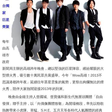
台獨
家
巨星
齊聚
每年
由高
雄市
政府
新聞局主辦的高雄跨年晚會，總以堅強的巨星陣容、繽紛耀眼的大
型煙火秀，吸引數十萬民眾共襄盛舉。今年「Wow高雄！2013不
思議港都跨年夜」延續往年眾星雲集的氣勢，更祭出絢爛無比的煙
火秀，陪伴大家熱鬧迎接2013年的到來。
晚會由金鐘主持人曾國城、曾寶儀和新生代無厘頭團體「自由
發揮」聯手主持，以「向偶像團體致敬」為開場橋段，率先以勁歌
熱舞帶來小虎隊、草蜢、S.H.E、五月天等各時代人氣團體的經典