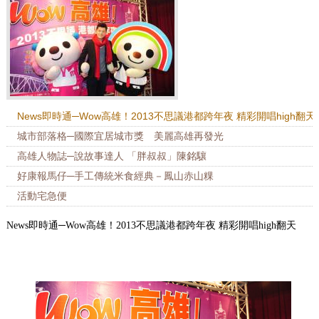
News即時通─Wow高雄！2013不思議港都跨年夜 精彩開唱high翻天
城市部落格─國際宜居城市獎 美麗高雄再發光
高雄人物誌─說故事達人 「胖叔叔」陳銘驤
好康報馬仔─手工傳統米食經典－鳳山赤山粿
活動宅急便
News即時通─Wow高雄！2013不思議港都跨年夜 精彩開唱high翻天