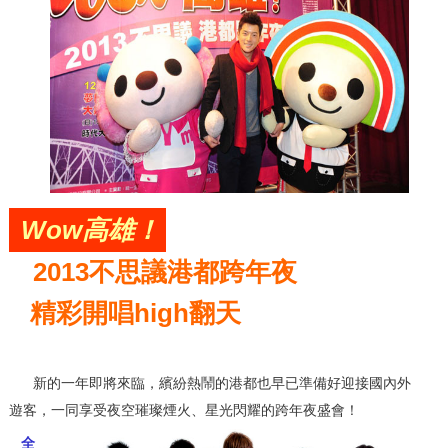
Wow高雄！
2013不思議港都跨年夜
精彩開唱high翻天
新的一年即將來臨，繽紛熱鬧的港都也早已準備好迎接國內外
遊客，一同享受夜空璀璨煙火、星光閃耀的跨年夜盛會！
全